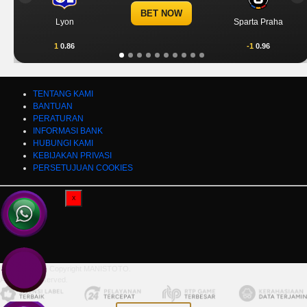
BET NOW
Lyon
Sparta Praha
SK Stur
1
0.86
-1
0.96
-0.5
0
TENTANG KAMI
BANTUAN
PERATURAN
INFORMASI BANK
HUBUNGI KAMI
KEBIJAKAN PRIVASI
PERSETUJUAN COOKIES
X
© 2015 - 2026 Copyright MANISTOTO.
All Rights Reserved.