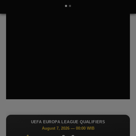
UEFA EUROPA LEAGUE QUALIFIERS
August 7, 2026 — 00:00 WIB