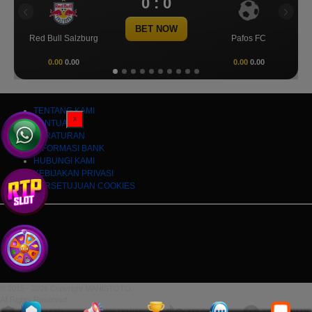
0 : 0
Previous
Next
BET NOW
Red Bull Salzburg
Pafos FC
0.00
0.00
0.00
0.00
TENTANG KAMI
X
BANTUAN
PERATURAN
INFORMASI BANK
HUBUNGI KAMI
KEBIJAKAN PRIVASI
PERSETUJUAN COOKIES
© 2015 - 2026 Copyright MANISTOTO.
All Rights Reserved.